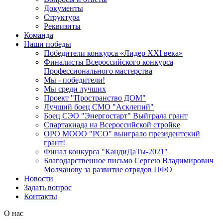
Документы
Структура
Реквизиты
Команда
Наши победы
Победители конкурса «Лидер XXI века»
Финалисты Всероссийского конкурса
Профессионального мастерства
Мы - победители!
Мы среди лучших
Проект "Пространство ДОМ"
Лучший боец СМО "Асклепий"
Боец СЭО "Энергостарт" Выйграла грант
Спартакиада на Всероссийской стройке
ОРО МООО "РСО" выиграло президентский
грант!
Финал конкурса "КандиДаТы-2021"
Благодарственное письмо Сергею Владимирович
Молчанову за развитие отрядов ПФО
Новости
Задать вопрос
Контакты
О нас