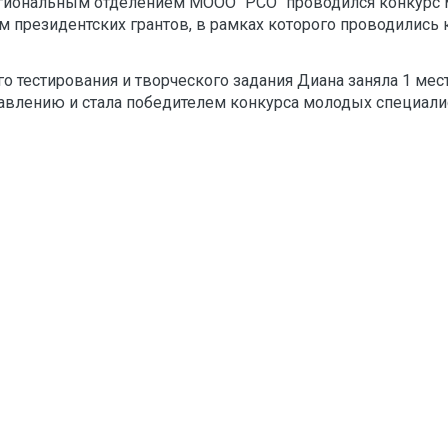
егиональным отделением МООО "РСО" проводился конкурс 
м президентских грантов, в рамках которого проводились
го тестирования и творческого задания Диана заняла 1 мес
влению и стала победителем конкурса молодых специалис