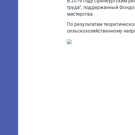
В 2019 году Оренбургским р
труда", поддержанный Фондо
мастерства.
По результатам теоретическо
сельскохозяйственному напра