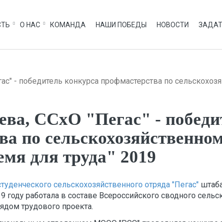
СТЬ
О НАС
КОМАНДА
НАШИ ПОБЕДЫ
НОВОСТИ
ЗАДАТ
гас" - победитель конкурса профмастерства по сельскохо
ева, ССхО "Пегас" - победи
ва по сельскохозяйственно
емя для труда" 2019
студенческого сельскохозяйственного отряда "Пегас"
штаба
19 году работала в составе Всероссийского сводного сельск
рядом трудового проекта.