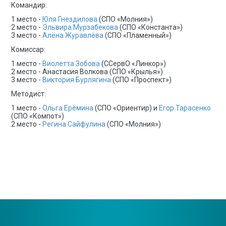
Командир:
1 место -
Юля Гнездилова
(СПО «Молния»)
2 место -
Эльвира Мурзабекова
(СПО «Константа»)
3 место -
Алёна Журавлёва
(СПО «Пламенный»)
Комиссар:
1 место -
Виолетта Зобова
(ССервО «Линкор»)
2 место - Анастасия Волкова (СПО «Крылья»)
3 место -
Виктория Бурлягина
(СПО «Проспект»)
Методист:
1 место -
Ольга Ерёмина
(СПО «Ориентир) и
Егор Тарасенко
(СПО «Компот»)
2 место -
Регина Сайфулина
(СПО «Молния»)