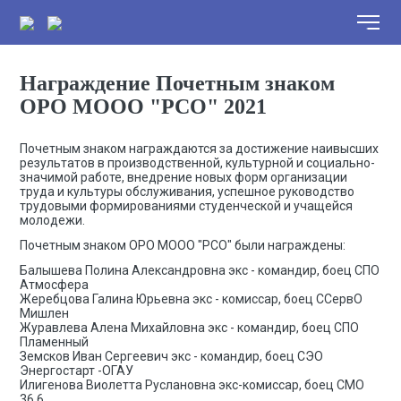
Награждение Почетным знаком
ОРО МООО "РСО" 2021
Почетным знаком награждаются за достижение наивысших
результатов в производственной, культурной и социально-
значимой работе, внедрение новых форм организации
труда и культуры обслуживания, успешное руководство
трудовыми формированиями студенческой и учащейся
молодежи.
Почетным знаком ОРО МООО "РСО" были награждены:
Балышева Полина Александровна экс - командир, боец СПО
Атмосфера
Жеребцова Галина Юрьевна экс - комиссар, боец ССервО
Мишлен
Журавлева Алена Михайловна экс - командир, боец СПО
Пламенный
Земсков Иван Сергеевич экс - командир, боец СЭО
Энергостарт -ОГАУ
Илигенова Виолетта Руслановна экс-комиссар, боец СМО
36,6