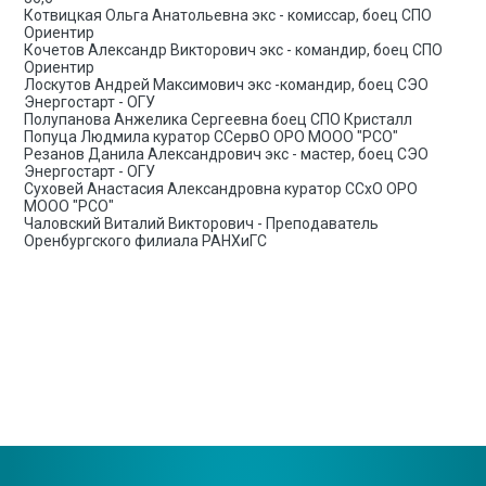
Котвицкая Ольга Анатольевна экс - комиссар, боец СПО
Ориентир
Кочетов Александр Викторович экс - командир, боец СПО
Ориентир
Лоскутов Андрей Максимович экс -командир, боец СЭО
Энергостарт - ОГУ
Полупанова Анжелика Сергеевна боец СПО Кристалл
Попуца Людмила куратор ССервО ОРО МООО "РСО"
Резанов Данила Александрович экс - мастер, боец СЭО
Энергостарт - ОГУ
Суховей Анастасия Александровна куратор ССхО ОРО
МООО "РСО"
Чаловский Виталий Викторович - Преподаватель
Оренбургского филиала РАНХиГС