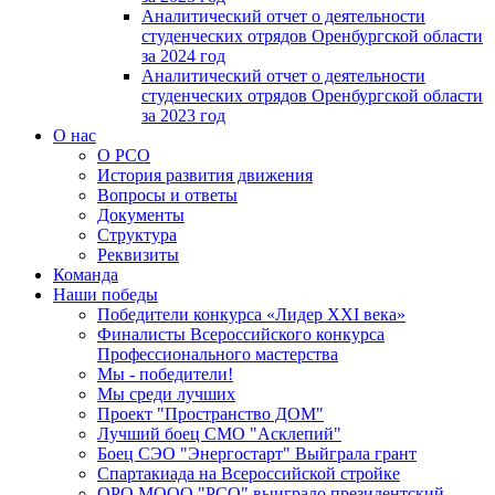
Аналитический отчет о деятельности
студенческих отрядов Оренбургской области
за 2024 год
Аналитический отчет о деятельности
студенческих отрядов Оренбургской области
за 2023 год
О нас
О РСО
История развития движения
Вопросы и ответы
Документы
Структура
Реквизиты
Команда
Наши победы
Победители конкурса «Лидер XXI века»
Финалисты Всероссийского конкурса
Профессионального мастерства
Мы - победители!
Мы среди лучших
Проект "Пространство ДОМ"
Лучший боец СМО "Асклепий"
Боец СЭО "Энергостарт" Выйграла грант
Спартакиада на Всероссийской стройке
ОРО МООО "РСО" выиграло президентский