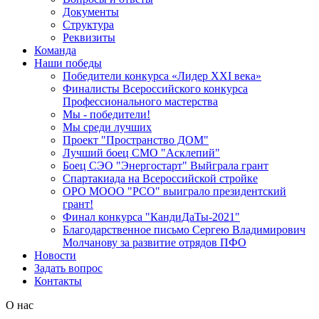
Документы
Структура
Реквизиты
Команда
Наши победы
Победители конкурса «Лидер XXI века»
Финалисты Всероссийского конкурса
Профессионального мастерства
Мы - победители!
Мы среди лучших
Проект "Пространство ДОМ"
Лучший боец СМО "Асклепий"
Боец СЭО "Энергостарт" Выйграла грант
Спартакиада на Всероссийской стройке
ОРО МООО "РСО" выиграло президентский
грант!
Финал конкурса "КандиДаТы-2021"
Благодарственное письмо Сергею Владимирович
Молчанову за развитие отрядов ПФО
Новости
Задать вопрос
Контакты
О нас