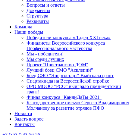
Вопросы и ответы
Документы
Структура
Реквизиты
Команда
Наши победы
Победители конкурса «Лидер XXI века»
Финалисты Всероссийского конкурса
Профессионального мастерства
Мы - победители!
Мы среди лучших
Проект "Пространство ДОМ"
Лучший боец СМО "Асклепий"
Боец СЭО "Энергостарт" Выйграла грант
Спартакиада на Всероссийской стройке
ОРО МООО "РСО" выиграло президентский
грант!
Финал конкурса "КандиДаТы-2021"
Благодарственное письмо Сергею Владимирович
Молчанову за развитие отрядов ПФО
Новости
Задать вопрос
Контакты
+7 (3532) 43-56-56