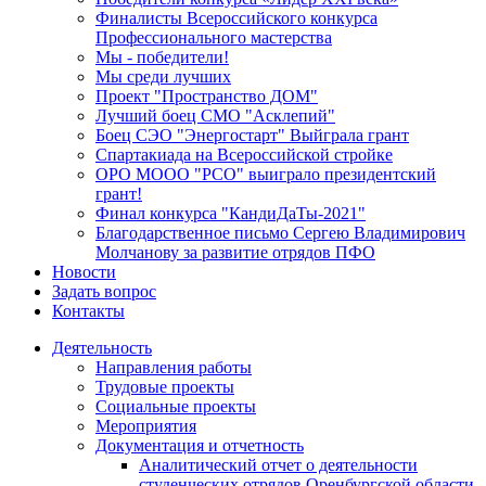
Финалисты Всероссийского конкурса
Профессионального мастерства
Мы - победители!
Мы среди лучших
Проект "Пространство ДОМ"
Лучший боец СМО "Асклепий"
Боец СЭО "Энергостарт" Выйграла грант
Спартакиада на Всероссийской стройке
ОРО МООО "РСО" выиграло президентский
грант!
Финал конкурса "КандиДаТы-2021"
Благодарственное письмо Сергею Владимирович
Молчанову за развитие отрядов ПФО
Новости
Задать вопрос
Контакты
Деятельность
Направления работы
Трудовые проекты
Социальные проекты
Мероприятия
Документация и отчетность
Аналитический отчет о деятельности
студенческих отрядов Оренбургской области