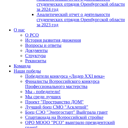
студенческих отрядов Оренбургской области
за 2024 год
Аналитический отчет о деятельности
студенческих отрядов Оренбургской области
за 2023 год
О нас
О РСО
История развития движения
Вопросы и ответы
Документы
Структура
Реквизиты
Команда
Наши победы
Победители конкурса «Лидер XXI века»
Финалисты Всероссийского конкурса
Профессионального мастерства
Мы - победители!
Мы среди лучших
Проект "Пространство ДОМ"
Лучший боец СМО "Асклепий"
Боец СЭО "Энергостарт" Выйграла грант
Спартакиада на Всероссийской стройке
ОРО МООО "РСО" выиграло президентский
грант!