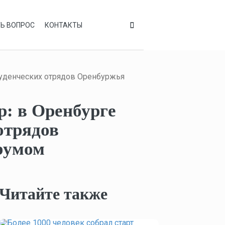
Ь ВОПРОС
КОНТАКТЫ
туденческих отрядов Оренбуржья
: в Оренбурге
отрядов
румом
Читайте также