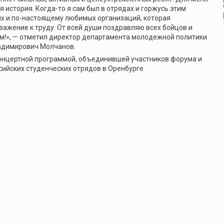
 история. Когда-то я сам был в отрядах и горжусь этим
ых и по-настоящему любимых организаций, которая
важение к труду. От всей души поздравляю всех бойцов и
м!», — отметил директор департамента молодежной политики
ладимирович Молчанов.
онцертной программой, объединившей участников форума и
ийских студенческих отрядов в Оренбурге.