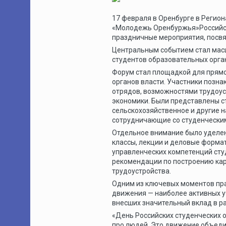
17 февраля в Оренбурге в Реги
«Молодежь Оренбуржья»Российск
праздничные мероприятия, посв
Центральным событием стал мас
студентов образовательных орга
Форум стал площадкой для прямо
органов власти. Участники позн
отрядов, возможностями трудоус
экономики. Были представлены ст
сельскохозяйственное и другие 
сотрудничающие со студенческим
Отдельное внимание было уделен
классы, лекции и деловые форма
управленческих компетенций сту
рекомендации по построению кар
трудоустройства.
Одним из ключевых моментов пра
движения — наиболее активных у
внесших значительный вклад в р
«День Российских студенческих от
про людей. Это движение объеди