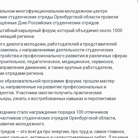
ональном многофункциональном молодежном центре
ие студенческие отряды Оренбургской области провели
ящённые Дню Российских студенческих отрядов.
штабный карьерный форум, который объединил около 1000
низаций региона.
го диалога молодежи, работодателей и представителей
акомились с направлениями деятельности студенческих
тройства и профессионального развития в различных сферах
роительное, педагогическое, медицинское, сервисное,
направления движения, а также крупные работодатели,
и отрядами региона.
о образовательной программе форума: прошли мастер-
ты, направленные на развитие профессиональных и
дентов. Участники смогли получить практические
ьеры, узнать о востребованных навыках и перспективах
здника стало награждение порядка 100 отличников
частников студенческих отрядов Оренбургской области,
азвитие молодежного.
рядов — это всегда про энергию, про труд и, самое главное,
няет сильных, активных и целеустремлённых ребят. Для меня