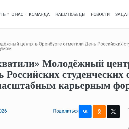
СТЬ
О НАС
КОМАНДА
НАШИ ПОБЕДЫ
НОВОСТИ
ЗАДАТ
одёжный центр: в Оренбурге отметили День Российских с
румом
хватили» Молодёжный центр
ь Российских студенческих 
масштабным карьерным фо
026
Поделиться