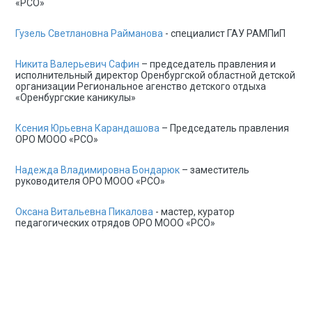
«РСО»
Гузель Светлановна Райманова
- специалист ГАУ РАМПиП
Никита Валерьевич Сафин
– председатель правления и
исполнительный директор Оренбургской областной детской
организации Региональное агенство детского отдыха
«Оренбургские каникулы»
Ксения Юрьевна Карандашова
– Председатель правления
ОРО МООО «РСО»
Надежда Владимировна Бондарюк
– заместитель
руководителя ОРО МООО «РСО»
Оксана Витальевна Пикалова
- мастер, куратор
педагогических отрядов ОРО МООО «РСО»