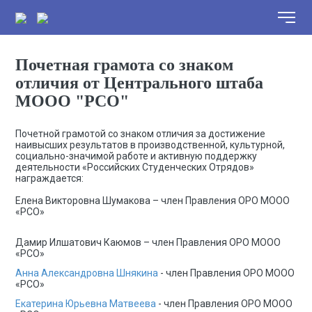
Почетная грамота со знаком
отличия от Центрального штаба
МООО "РСО"
Почетной грамотой со знаком отличия за достижение
наивысших результатов в производственной, культурной,
социально-значимой работе и активную поддержку
деятельности «Российских Студенческих Отрядов»
награждается:
Елена Викторовна Шумакова – член Правления ОРО МООО
«РСО»
Дамир Илшатович Каюмов – член Правления ОРО МООО
«РСО»
Анна Александровна Шнякина
- член Правления ОРО МООО
«РСО»
Екатерина Юрьевна Матвеева
- член Правления ОРО МООО